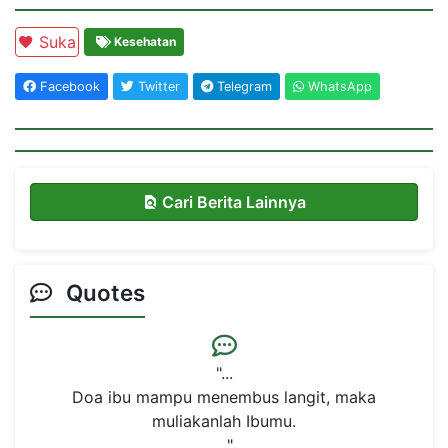
Suka
Kesehatan
Facebook
Twitter
Telegram
WhatsApp
Cari Berita Lainnya
Quotes
"...
Wahai Manusia.Jangan Engkau Tertipu Daya ..."
Oleh :
YPI