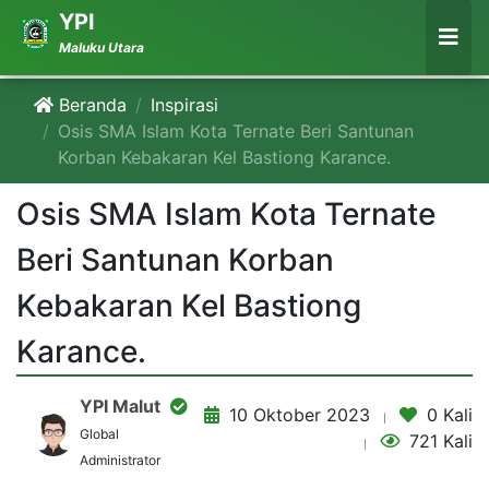
YPI
Maluku Utara
Beranda
Inspirasi
Osis SMA Islam Kota Ternate Beri Santunan
Korban Kebakaran Kel Bastiong Karance.
Osis SMA Islam Kota Ternate
Beri Santunan Korban
Kebakaran Kel Bastiong
Karance.
YPI Malut
10 Oktober 2023
0 Kali
Global
721 Kali
Administrator