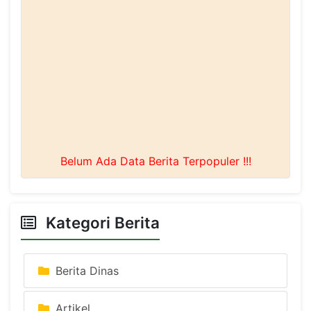
YPI Malut
Pendidikan
08 Mei 2023
Pelantikan Pengurus Yayasan Perguruan Islam
Cabang Halut
YPI Malut
Pendidikan
13 Januari 2024
LIHAT SEMUA
Belum Ada Data Berita Terpopuler !!!
Kategori Berita
Berita Dinas
Artikel