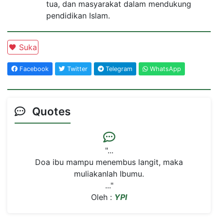
tua, dan masyarakat dalam mendukung
pendidikan Islam.
Suka
Facebook
Twitter
Telegram
WhatsApp
Quotes
"...
ka
Wahai Manusia.Jangan Engkau Tertipu Daya ..."
Oleh :
YPI